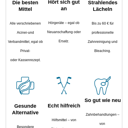
Hört sich gut
Die besten
Strahlendes
an
Mittel
Lächeln
Hörgeräte – egal ob
Alle verschriebenen
Bis zu 60 € für
Neuanschaffung
oder
Arznei-und
professionelle
Ersatz.
Verbandmittel,
egal ob
Zahn
reinigung und
Privat-
Bleaching.
oder
Kassenrezept.
So gut wie neu
Echt hilfreich
Gesunde
Alternative
Zahnbehandlungen –
Hilfsmittel –
von
von
Besondere